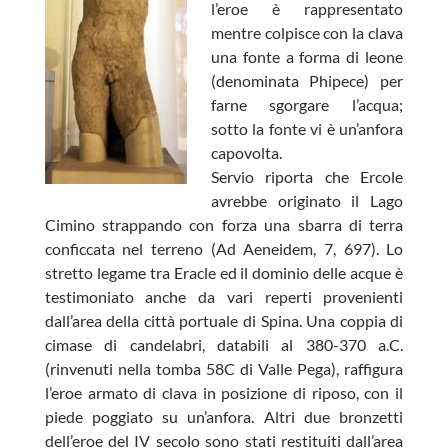
l’eroe è rappresentato
mentre colpisce con la clava
una fonte a forma di leone
(denominata Phipece) per
farne sgorgare l’acqua;
sotto la fonte vi è un’anfora
capovolta.
Servio riporta che Ercole
avrebbe originato il Lago
Cimino strappando con forza una sbarra di terra
conficcata nel terreno (Ad Aeneidem, 7, 697). Lo
stretto legame tra Eracle ed il dominio delle acque è
testimoniato anche da vari reperti provenienti
dall’area della città portuale di Spina. Una coppia di
cimase di candelabri, databili al 380-370 a.C.
(rinvenuti nella tomba 58C di Valle Pega), raffigura
l’eroe armato di clava in posizione di riposo, con il
piede poggiato su un’anfora. Altri due bronzetti
dell’eroe del IV secolo sono stati restituiti dall’area