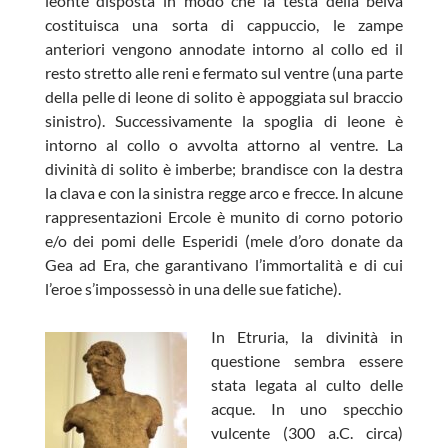
leontè disposta in modo che la testa della belva
costituisca una sorta di cappuccio, le zampe
anteriori vengono annodate intorno al collo ed il
resto stretto alle reni e fermato sul ventre (una parte
della pelle di leone di solito è appoggiata sul braccio
sinistro). Successivamente la spoglia di leone è
intorno al collo o avvolta attorno al ventre. La
divinità di solito è imberbe; brandisce con la destra
la clava e con la sinistra regge arco e frecce. In alcune
rappresentazioni Ercole è munito di corno potorio
e/o dei pomi delle Esperidi (mele d’oro donate da
Gea ad Era, che garantivano l’immortalità e di cui
l’eroe s’impossessò in una delle sue fatiche).
In Etruria, la divinità in
questione sembra essere
stata legata al culto delle
acque. In uno specchio
vulcente (300 a.C. circa)