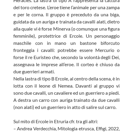
Heracles. La lastra di tipo A rappresenta la cattura
del toro cretese. L’eroe tiene l’animale per una zampa
e per le corna. Il gruppo è preceduto da una biga,
guidata da un auriga e trainata da cavalli alati, dietro
alla quale vi è forse Minerva (o comunque una figura
femminile), protettrice di Ercole. Un personaggio
maschile con in mano un bastone biforcuto
fronteggia i cavalli: potrebbe essere Mercurio o
forse il re Euristeo che, secondo la volontà degli Dei,
assegnava le imprese all’eroe. Il corteo è chiuso da
due guerrieri armati.
Nella lastra di tipo B Ercole, al centro della scena, è in
lotta con il leone di Nemea. Davanti al gruppo vi
sono due cavalli, un cavaliere ed un guerriero a piedi.
A destra un carro con auriga trainato da due cavalli
(non alati) ed un guerriero in atto di salire sul carro.
Sul mito di Ercole in Etruria cfr. tra gli altri:
– Andrea Verdecchia, Mitologia etrusca, Effigi, 2022,