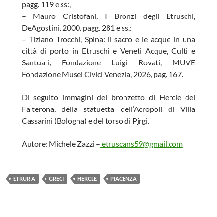
pagg. 119 e ss:,
– Mauro Cristofani, I Bronzi degli Etruschi,
DeAgostini, 2000, pagg. 281 e ss.;
– Tiziano Trocchi, Spina: il sacro e le acque in una
città di porto in Etruschi e Veneti Acque, Culti e
Santuari, Fondazione Luigi Rovati, MUVE
Fondazione Musei Civici Venezia, 2026, pag. 167.
Di seguito immagini del bronzetto di Hercle del
Falterona, della statuetta dell’Acropoli di Villa
Cassarini (Bologna) e del torso di Pjrgi.
Autore: Michele Zazzi –
etruscans59@gmail.com
ETRURIA
GRECI
HERCLE
PIACENZA
Navigazione