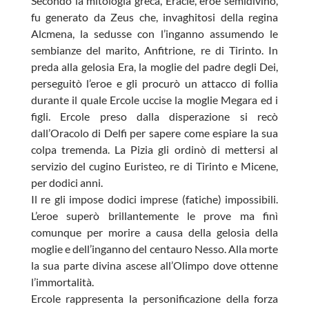
Secondo la mitologia greca, Eracle, eroe semidivino,
fu generato da Zeus che, invaghitosi della regina
Alcmena, la sedusse con l’inganno assumendo le
sembianze del marito, Anfitrione, re di Tirinto. In
preda alla gelosia Era, la moglie del padre degli Dei,
perseguitò l’eroe e gli procurò un attacco di follia
durante il quale Ercole uccise la moglie Megara ed i
figli. Ercole preso dalla disperazione si recò
dall’Oracolo di Delfi per sapere come espiare la sua
colpa tremenda. La Pizia gli ordinò di mettersi al
servizio del cugino Euristeo, re di Tirinto e Micene,
per dodici anni.
Il re gli impose dodici imprese (fatiche) impossibili.
L’eroe superò brillantemente le prove ma finì
comunque per morire a causa della gelosia della
moglie e dell’inganno del centauro Nesso. Alla morte
la sua parte divina ascese all’Olimpo dove ottenne
l’immortalità.
Ercole rappresenta la personificazione della forza