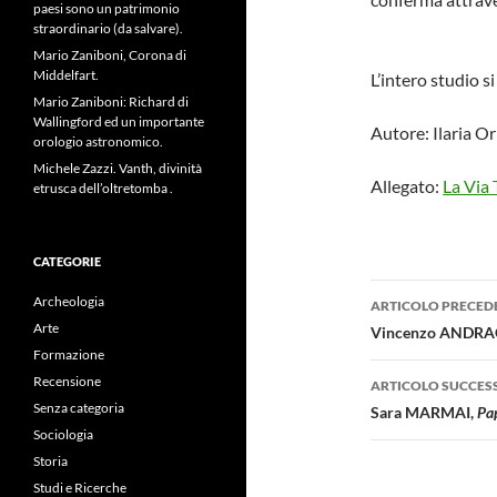
paesi sono un patrimonio
straordinario (da salvare).
Mario Zaniboni, Corona di
Middelfart.
L’intero studio si
Mario Zaniboni: Richard di
Wallingford ed un importante
Autore: Ilaria O
orologio astronomico.
Michele Zazzi. Vanth, divinità
Allegato:
La Via 
etrusca dell’oltretomba .
CATEGORIE
Navigazi
Archeologia
ARTICOLO PRECED
articolo
Arte
Vincenzo ANDRAOUS
Formazione
Recensione
ARTICOLO SUCCES
Senza categoria
Sara MARMAI,
Pap
Sociologia
Storia
Studi e Ricerche