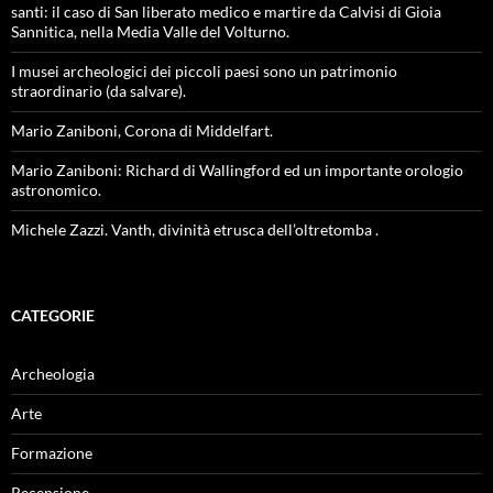
santi: il caso di San liberato medico e martire da Calvisi di Gioia
Sannitica, nella Media Valle del Volturno.
I musei archeologici dei piccoli paesi sono un patrimonio
straordinario (da salvare).
Mario Zaniboni, Corona di Middelfart.
Mario Zaniboni: Richard di Wallingford ed un importante orologio
astronomico.
Michele Zazzi. Vanth, divinità etrusca dell’oltretomba .
CATEGORIE
Archeologia
Arte
Formazione
Recensione