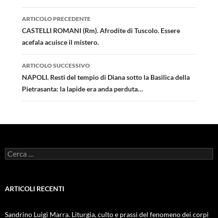
Navigazione
ARTICOLO PRECEDENTE
articolo
CASTELLI ROMANI (Rm). Afrodite di Tuscolo. Essere
acefala acuisce il mistero.
ARTICOLO SUCCESSIVO
NAPOLI. Resti del tempio di Diana sotto la Basilica della
Pietrasanta: la lapide era anda perduta…
Ricerca
per:
ARTICOLI RECENTI
Sandrino Luigi Marra. Liturgia, culto e prassi del fenomeno dei corpi