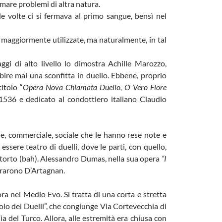
emare problemi di altra natura.
lle volte ci si fermava al primo sangue, bensì nel
e maggiormente utilizzate, ma naturalmente, in tal
gi di alto livello lo dimostra Achille Marozzo,
ubire mai una sconfitta in duello. Ebbene, proprio
itolo “
Opera Nova Chiamata Duello, O Vero Fiore
536 e dedicato al condottiero italiano Claudio
rale, commerciale, sociale che le hanno rese note e
essere teatro di duelli, dove le parti, con quello,
 torto (bah). Alessandro Dumas, nella sua opera
“I
ntrarono D’Artagnan.
ra nel Medio Evo. Si tratta di una corta e stretta
colo dei Duelli”, che congiunge Via Cortevecchia di
ia del Turco. Allora, alle estremità era chiusa con