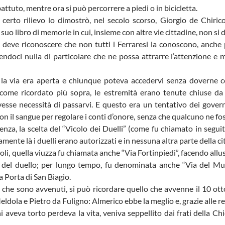
 battuto, mentre ora si può percorrere a piedi o in bicicletta.
certo rilievo lo dimostrò, nel secolo scorso, Giorgio de Chirico,
suo libro di memorie in cui, insieme con altre vie cittadine, non si d
deve riconoscere che non tutti i Ferraresi la conoscono, anche 
endoci nulla di particolare che ne possa attrarre l’attenzione e
la via era aperta e chiunque poteva accedervi senza doverne c
 come ricordato più sopra, le estremità erano tenute chiuse da 
sse necessità di passarvi. E questo era un tentativo dei govern
con il sangue per regolare i conti d’onore, senza che qualcuno ne fo
nza, la scelta del “Vicolo dei Duelli” (come fu chiamato in seguit
amente là i duelli erano autorizzati e in nessuna altra parte della ci
oli, quella viuzza fu chiamata anche “Via Fortinpiedi”, facendo allusi
i del duello; per lungo tempo, fu denominata anche “Via del Mul
a Porta di San Biagio.
li che sono avvenuti, si può ricordare quello che avvenne il 10 o
ldola e Pietro da Fuligno: Almerico ebbe la meglio e, grazie alle re
chi aveva torto perdeva la vita, veniva seppellito dai frati della 