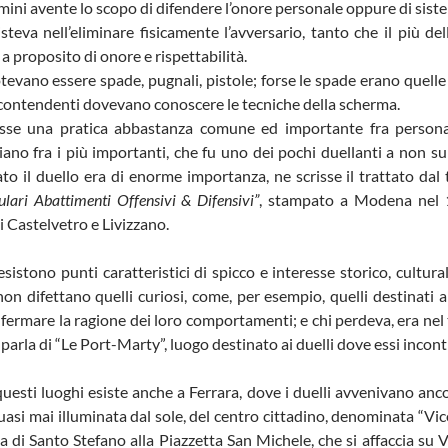
omini avente lo scopo di difendere l’onore personale oppure di sist
isteva nell’eliminare fisicamente l’avversario, tanto che il più de
a proposito di onore e rispettabilità.
tevano essere spade, pugnali, pistole; forse le spade erano quell
 contendenti dovevano conoscere le tecniche della scherma.
osse una pratica abbastanza comune ed importante fra personag
iano fra i più importanti, che fu uno dei pochi duellanti a non s
to il duello era di enorme importanza, ne scrisse il trattato dal t
ulari Abattimenti Offensivi & Difensivi”
, stampato a Modena nel 1
i Castelvetro e Livizzano.
 esistono punti caratteristici di spicco e interesse storico, cultu
on difettano quelli curiosi, come, per esempio, quelli destinati a 
fermare la ragione dei loro comportamenti; e chi perdeva, era nel
, parla di “Le Port-Marty”, luogo destinato ai duelli dove essi inco
uesti luoghi esiste anche a Ferrara, dove i duelli avvenivano anco
quasi mai illuminata dal sole, del centro cittadino, denominata “Vi
a di Santo Stefano alla Piazzetta San Michele, che si affaccia su V