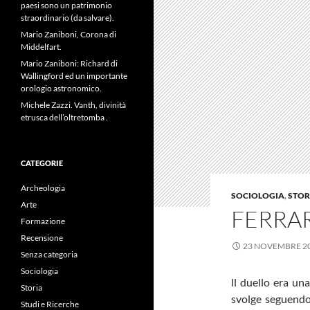
paesi sono un patrimonio
straordinario (da salvare).
Mario Zaniboni, Corona di
Middelfart.
Mario Zaniboni: Richard di
Wallingford ed un importante
orologio astronomico.
Michele Zazzi. Vanth, divinità
etrusca dell’oltretomba .
CATEGORIE
Archeologia
SOCIOLOGIA
,
STOR
Arte
FERRAR
Formazione
Recensione
23 NOVEMBRE 2
Senza categoria
Sociologia
ll duello era un
Storia
svolge seguendo 
Studi e Ricerche