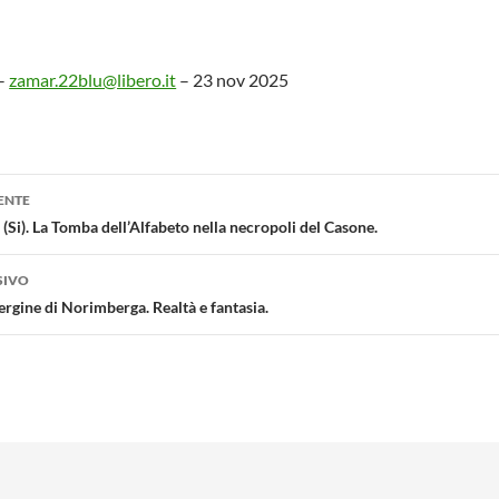
 –
zamar.22blu@libero.it
– 23 nov 2025
one
ENTE
). La Tomba dell’Alfabeto nella necropoli del Casone.
SIVO
rgine di Norimberga. Realtà e fantasia.