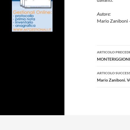
Autore:
Mario Zaniboni
Navigazi
ARTICOLO PRECED
articolo
MONTERIGGIONI (Si
ARTICOLO SUCCES
Mario Zaniboni. Ve