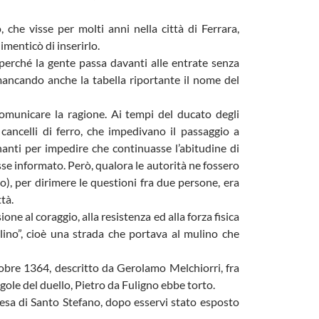
 che visse per molti anni nella città di Ferrara,
imenticò di inserirlo.
perché la gente passa davanti alle entrate senza
 mancando anche la tabella riportante il nome del
omunicare la ragione. Ai tempi del ducato degli
cancelli di ferro, che impedivano il passaggio a
anti per impedire che continuasse l’abitudine di
sse informato. Però, qualora le autorità ne fossero
o), per dirimere le questioni fra due persone, era
ttà.
one al coraggio, alla resistenza ed alla forza fisica
ino”, cioè una strada che portava al mulino che
ttobre 1364, descritto da Gerolamo Melchiorri, fra
gole del duello, Pietro da Fuligno ebbe torto.
Chiesa di Santo Stefano, dopo esservi stato esposto