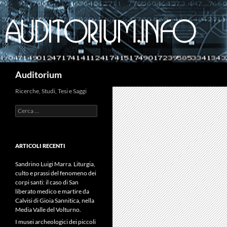
Cerca
Auditorium
Ricerche, Studi, Tesi e Saggi
Ricerca
per:
ARTICOLI RECENTI
Sandrino Luigi Marra. Liturgia,
culto e prassi del fenomeno dei
corpi santi: il caso di San
liberato medico e martire da
Calvisi di Gioia Sannitica, nella
Media Valle del Volturno.
I musei archeologici dei piccoli