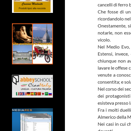
cancelli di ferro
Che fosse di un 
ricordandolo nel 
Onestamente, si 
notarle, non ess
vicolo.
Nel Medio Evo, 
Estensi, invece,
chiunque non ave
lavare le offese 
venute a conosce
consentita; e sol
Nel corso dei sec
dei protagonist
esisteva presso l
Fra i molti duel
Almerico della Me
Nei casi in cui 
davanti.