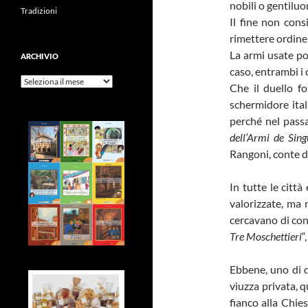
nobili o gentilu
Tradizioni
Il fine non cons
rimettere ordine 
La armi usate po
ARCHIVIO
caso, entrambi i
Archivio
Che il duello f
schermidore ital
perché nel passa
dell’Armi de Sing
Rangoni, conte d
In tutte le città
valorizzate, ma n
cercavano di con
Tre Moschettieri
“
Ebbene, uno di q
viuzza privata, 
fianco alla Chies