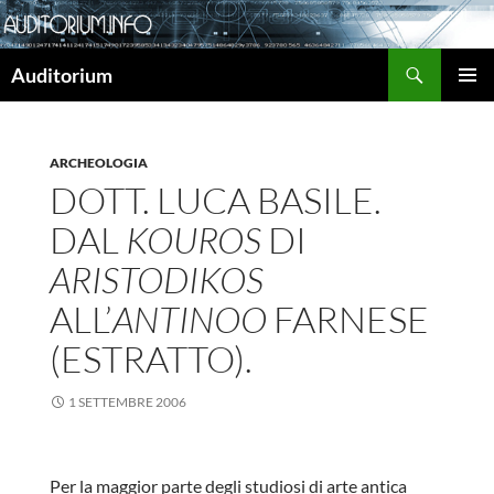
Cerca
Auditorium
VAI
MENU
AL
PRINCI
CONTENUTO
ARCHEOLOGIA
DOTT. LUCA BASILE.
DAL
KOUROS
DI
ARISTODIKOS
ALL’
ANTINOO
FARNESE
(ESTRATTO).
1 SETTEMBRE 2006
Per la maggior parte degli studiosi di arte antica