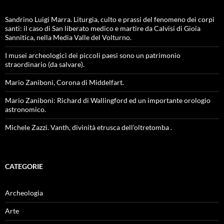
Sandrino Luigi Marra. Liturgia, culto e prassi del fenomeno dei corpi
santi: il caso di San liberato medico e martire da Calvisi di Gioia
Sannitica, nella Media Valle del Volturno.
I musei archeologici dei piccoli paesi sono un patrimonio
straordinario (da salvare).
Mario Zaniboni, Corona di Middelfart.
Mario Zaniboni: Richard di Wallingford ed un importante orologio
astronomico.
Michele Zazzi. Vanth, divinità etrusca dell’oltretomba .
CATEGORIE
Archeologia
Arte