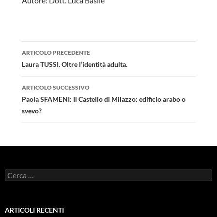
Autore: Dott. Luca Basile
Navigazione
ARTICOLO PRECEDENTE
articolo
Laura TUSSI. Oltre l’identità adulta.
ARTICOLO SUCCESSIVO
Paola SFAMENI: Il Castello di Milazzo: edificio arabo o
svevo?
Ricerca
per:
ARTICOLI RECENTI