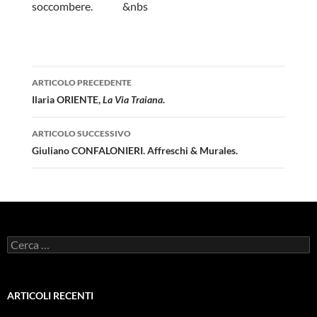
soccombere. &nbs
Navigazione
ARTICOLO PRECEDENTE
articolo
Ilaria ORIENTE,
La Via Traiana
.
ARTICOLO SUCCESSIVO
Giuliano CONFALONIERI. Affreschi & Murales.
Ricerca
per:
ARTICOLI RECENTI