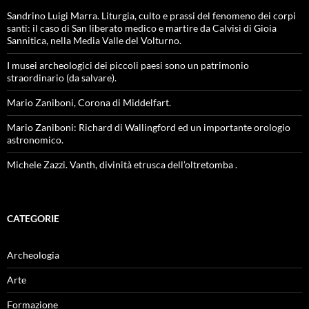
Sandrino Luigi Marra. Liturgia, culto e prassi del fenomeno dei corpi
santi: il caso di San liberato medico e martire da Calvisi di Gioia
Sannitica, nella Media Valle del Volturno.
I musei archeologici dei piccoli paesi sono un patrimonio
straordinario (da salvare).
Mario Zaniboni, Corona di Middelfart.
Mario Zaniboni: Richard di Wallingford ed un importante orologio
astronomico.
Michele Zazzi. Vanth, divinità etrusca dell’oltretomba .
CATEGORIE
Archeologia
Arte
Formazione