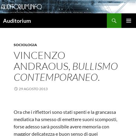
Cerca
Auditorium
VAI
MENU
AL
PRINCI
CONTENUTO
SOCIOLOGIA
VINCENZO
ANDRAOUS,
BULLISMO
CONTEMPORANEO
.
29 AGOSTO 2013
Ora che i riflettori sono stati spenti e la grancassa
mediatica ha smesso di emettere suoni scomposti,
forse adesso sarà possibile avere memoria con
maggior delicatezza e buon senso di quei