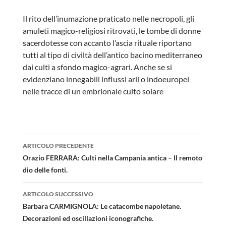
Il rito dell’inumazione praticato nelle necropoli, gli
amuleti magico-religiosi ritrovati, le tombe di donne
sacerdotesse con accanto l’ascia rituale riportano
tutti al tipo di civiltà dell’antico bacino mediterraneo
dai culti a sfondo magico-agrari. Anche se si
evidenziano innegabili influssi arii o indoeuropei
nelle tracce di un embrionale culto solare
Navigazione
ARTICOLO PRECEDENTE
articolo
Orazio FERRARA: Culti nella Campania antica – Il remoto
dio delle fonti.
ARTICOLO SUCCESSIVO
Barbara CARMIGNOLA: Le catacombe napoletane.
Decorazioni ed oscillazioni iconografiche.