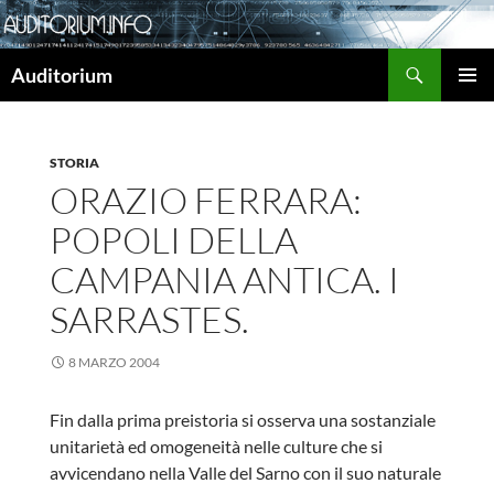
Cerca
Auditorium
VAI
MENU
AL
PRINCI
CONTENUTO
STORIA
ORAZIO FERRARA:
POPOLI DELLA
CAMPANIA ANTICA. I
SARRASTES.
8 MARZO 2004
Fin dalla prima preistoria si osserva una sostanziale
unitarietà ed omogeneità nelle culture che si
avvicendano nella Valle del Sarno con il suo naturale