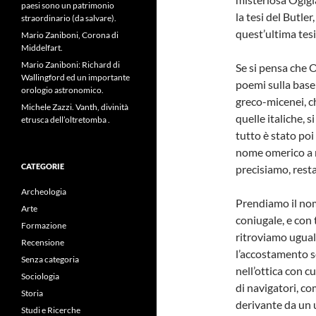
paesi sono un patrimonio
la tesi del Butler
straordinario (da salvare).
quest’ultima tesi
Mario Zaniboni, Corona di
Middelfart.
Mario Zaniboni: Richard di
Se si pensa che O
Wallingford ed un importante
poemi sulla base 
orologio astronomico.
greco-micenei, c
Michele Zazzi. Vanth, divinità
quelle italiche, 
etrusca dell’oltretomba .
tutto è stato poi
nome omerico a ra
CATEGORIE
precisiamo, rest
Archeologia
Prendiamo il nom
Arte
coniugale, e con 
Formazione
ritroviamo uguale
Recensione
l’accostamento se
Senza categoria
nell’ottica con c
Sociologia
di navigatori, co
Storia
derivante da un 
Studi e Ricerche