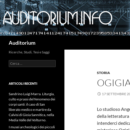
Cerca
Auditorium
Ricerche, Studi, Tesi e Saggi
Ricerca
per:
STORIA
OGIGIA
ARTICOLI RECENTI
Sandrino Luigi Marra. Liturgia,
17 SETTEMBRE 2
culto e prassi del fenomeno dei
corpi santi: il caso di San
Lo studioso Ange
liberato medico e martire da
Calvisi di Gioia Sannitica, nella
della letteratura
Media Valle del Volturno.
intenderci dedica
I musei archeologici dei piccoli
misteriosa Ogigia