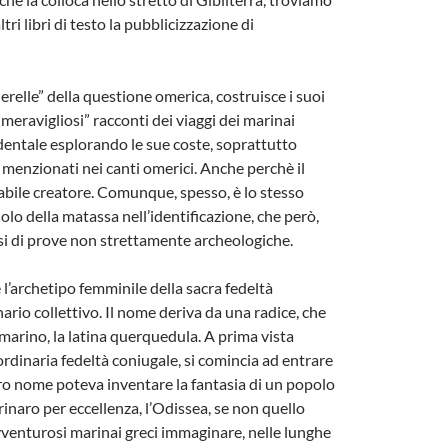
tri libri di testo la pubblicizzazione di
erelle” della questione omerica, costruisce i suoi
“meravigliosi” racconti dei viaggi dei marinai
dentale esplorando le sue coste, soprattutto
ti menzionati nei canti omerici. Anche perchè il
erabile creatore. Comunque, spesso, è lo stesso
olo della matassa nell’identificazione, che però,
osi di prove non strettamente archeologiche.
’archetipo femminile della sacra fedeltà
rio collettivo. Il nome deriva da una radice, che
marino, la latina querquedula. A prima vista
rdinaria fedeltà coniugale, si comincia ad entrare
altro nome poteva inventare la fantasia di un popolo
inaro per eccellenza, l’Odissea, se non quello
vventurosi marinai greci immaginare, nelle lunghe