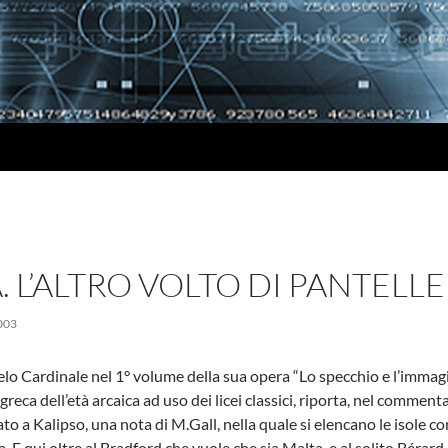
. L’ALTRO VOLTO DI PANTELLE
003
lo Cardinale nel 1° volume della sua opera “Lo specchio e l’immagi
 greca dell’età arcaica ad uso dei licei classici, riporta, nel comment
to a Kalipso, una nota di M.Gall, nella quale si elencano le isole co
. E qui oltre al Bradford che vuole che sia Malta, e al solito Bérard 