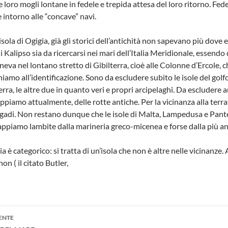
le loro mogli lontane in fedele e trepida attesa del loro ritorno. Fe
 intorno alle “concave” navi.
sola di Ogigia, già gli storici dell’antichità non sapevano più dove
 di Kalipso sia da ricercarsi nei mari dell’Italia Meridionale, essend
neva nel lontano stretto di Gibilterra, cioè alle Colonne d’Ercole,
iamo all’identificazione. Sono da escludere subito le isole del golfo 
terra, le altre due in quanto veri e propri arcipelaghi. Da escludere a
ppiamo attualmente, delle rotte antiche. Per la vicinanza alla terr
Egadi. Non restano dunque che le isole di Malta, Lampedusa e Pantel
appiamo lambite dalla marineria greco-micenea e forse dalla più an
 è categorico: si tratta di un’isola che non è altre nelle vicinanze. 
non ( il citato Butler,
one
ENTE