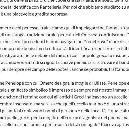
, che la identifica con Pantelleria. Per noi che abbiamo studiato su al
 è una piacevole e gradita sorpresa.
mero o chi per esso, tralasciamo qui di impelagarci nell’annosa “qu
di una lunga tradizione orale, per cui, nell’Odissea, confluiscono i 
he nei secoli precedenti hanno navigato nel “tenebroso” mare occi
si comprende benissimo la difficoltà di identificare con certezza i si
 trasfigurato nelle nebbie del mito, di cui il popolo greco fu insup
cchiudere, a mo’ di scrigno, la chiave per aiutarci a trovare il band
a pur sempre nel campo delle ipotesi, anche se probabili, trattand
e Penelope con cui Omero designa la moglie di Ulisse. Penelope è l
tale significato simbolico è impresso da sempre nel nostro immagina
 anche nel termine con cui gli antichi Greci indicavano un uccello 
mbra insensato, ma se si sa che quell’uccello marino è di una strao
ui gli antichi coniavano i nomi di persona e delle località. E quale 
me quello greco, per la moglie dell’eroe protagonista del poema mar
uccello marino, famoso per la sua fedeltà coniugale? Piaceva agli a