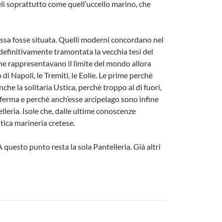
deli soprattutto come quell’uccello marino, che
 essa fosse situata. Quelli moderni concordano nel
o definitivamente tramontata la vecchia tesi del
 che rappresentavano il limite del mondo allora
di Napoli, le Tremiti, le Eolie. Le prime perchè
nche la solitaria Ustica, perchè troppo al di fuori,
aferma e perchè anch’esse arcipelago sono infine
leria. Isole che, dalle ultime conoscenze
tica marineria cretese.
A questo punto resta la sola Pantelleria. Già altri