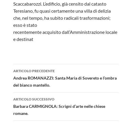
Scaccabarozzi. L’edificio, già censito dal catasto
Teresiano, fu quasi certamente una villa di delizia
che, nel tempo, ha subito radicali trasformazioni;
esso è stato
recentemente acquisito dall’Amministrazione locale
e destinat
Navigazione
ARTICOLO PRECEDENTE
articolo
Andrea ROMANAZZI: Santa Maria di Sovereto e l’ombra
del bianco mantello.
ARTICOLO SUCCESSIVO
Barbara CARMIGNOLA: Scrigni d’arte nelle chiese
romane.