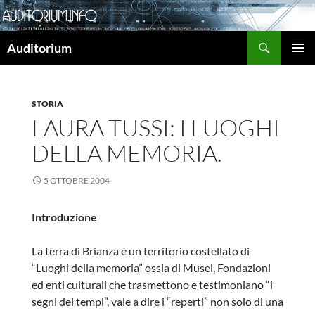
Cerca
Auditorium
VAI
MENU
AL
PRINCI
CONTENUTO
STORIA
LAURA TUSSI: I LUOGHI
DELLA MEMORIA.
5 OTTOBRE 2004
Introduzione
La terra di Brianza è un territorio costellato di
“Luoghi della memoria” ossia di Musei, Fondazioni
ed enti culturali che trasmettono e testimoniano “i
segni dei tempi”, vale a dire i “reperti” non solo di una