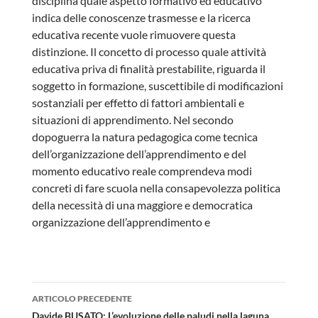
disciplina quale aspetto formativo ed educativo
indica delle conoscenze trasmesse e la ricerca
educativa recente vuole rimuovere questa
distinzione. Il concetto di processo quale attività
educativa priva di finalità prestabilite, riguarda il
soggetto in formazione, suscettibile di modificazioni
sostanziali per effetto di fattori ambientali e
situazioni di apprendimento. Nel secondo
dopoguerra la natura pedagogica come tecnica
dell’organizzazione dell’apprendimento e del
momento educativo reale comprendeva modi
concreti di fare scuola nella consapevolezza politica
della necessità di una maggiore e democratica
organizzazione dell’apprendimento e
Navigazione
ARTICOLO PRECEDENTE
articolo
Davide BUSATO: L’evoluzione delle paludi nella laguna