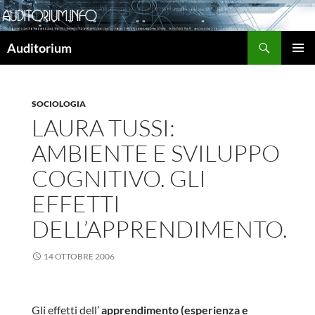
Cerca
Auditorium
VAI
MENU
AL
PRINCI
CONTENUTO
SOCIOLOGIA
LAURA TUSSI:
AMBIENTE E SVILUPPO
COGNITIVO. GLI
EFFETTI
DELL’APPRENDIMENTO.
14 OTTOBRE 2006
Gli effetti dell’
apprendimento (esperienza e