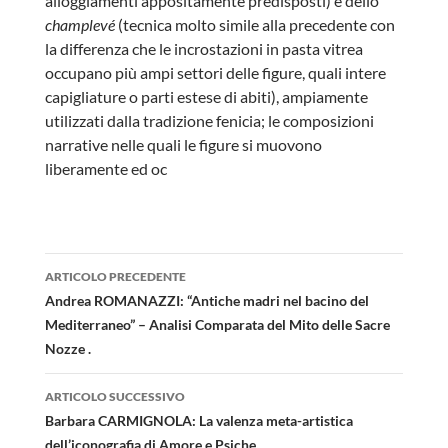
alloggiamenti appositamente predisposti) e dello
champlevé
(tecnica molto simile alla precedente con
la differenza che le incrostazioni in pasta vitrea
occupano più ampi settori delle figure, quali intere
capigliature o parti estese di abiti), ampiamente
utilizzati dalla tradizione fenicia; le composizioni
narrative nelle quali le figure si muovono
liberamente ed oc
Navigazione
ARTICOLO PRECEDENTE
articolo
Andrea ROMANAZZI: “Antiche madri nel bacino del
Mediterraneo” – Analisi Comparata del Mito delle Sacre
Nozze .
ARTICOLO SUCCESSIVO
Barbara CARMIGNOLA: La valenza meta-artistica
dell’iconografia di Amore e Psiche.