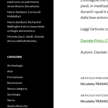
paesi sono un patrimonio
piedi, in meditaz
straordinario (da salvare).
duranti i quali è
Mario Zaniboni, Corona di
Middelfart.
dalla fase anico
Mario Zaniboni: Richard di
Wallingford ed un importante
Leggi l’articolo
orologio astronomico.
Michele Zazzi. Vanth, divinità
Daniele Pinto: 
etrusca dell’oltretomba .
Autore: Daniele
CATEGORIE
Archeologia
Arte
Navigazi
Formazione
ARTICOLO PRECED
articolo
Recensione
Nicoletta TRAVAGL
Senza categoria
Sociologia
ARTICOLO SUCCES
Storia
Nicoletta TRAVAGL
Studi e Ricerche