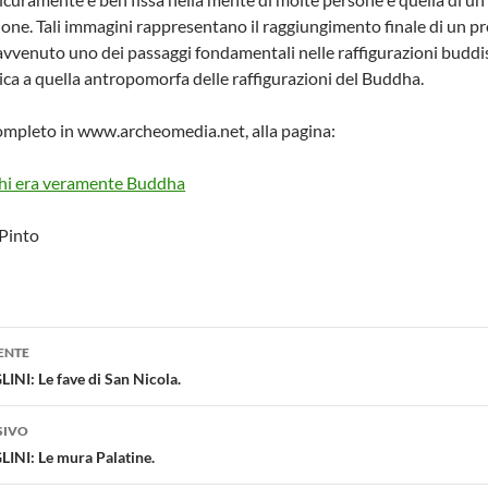
ione. Tali immagini rappresentano il raggiungimento finale di un pro
 avvenuto uno dei passaggi fondamentali nelle raffigurazioni buddiste
nica a quella antropomorfa delle raffigurazioni del Buddha.
 completo in www.archeomedia.net, alla pagina:
Chi era veramente Buddha
 Pinto
one
ENTE
INI: Le fave di San Nicola.
SIVO
INI: Le mura Palatine.