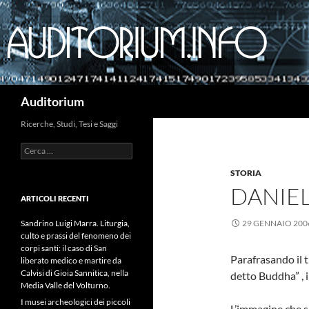
Cerca
Auditorium
Ricerche, Studi, Tesi e Saggi
Ricerca
per:
STORIA
DANIEL
ARTICOLI RECENTI
Sandrino Luigi Marra. Liturgia,
29 GENNAIO 200
culto e prassi del fenomeno dei
corpi santi: il caso di San
Parafrasando il 
liberato medico e martire da
Calvisi di Gioia Sannitica, nella
detto Buddha” , i
Media Valle del Volturno.
I musei archeologici dei piccoli
L’immagine che s