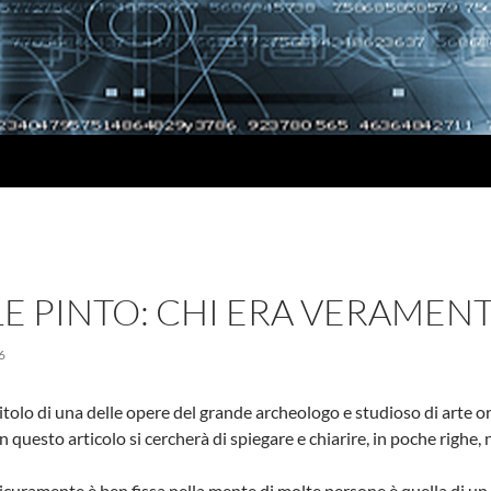
E PINTO: CHI ERA VERAMEN
6
titolo di una delle opere del grande archeologo e studioso di arte 
n questo articolo si cercherà di spiegare e chiarire, in poche righe,
icuramente è ben fissa nella mente di molte persone è quella di un 