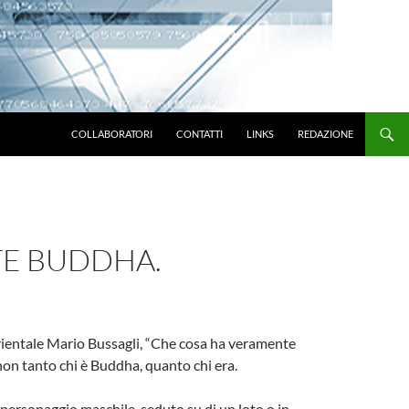
VAI AL CONTENUTO
COLLABORATORI
CONTATTI
LINKS
REDAZIONE
TE BUDDHA.
orientale Mario Bussagli, “Che cosa ha veramente
 non tanto chi è Buddha, quanto chi era.
personaggio maschile, seduto su di un loto o in