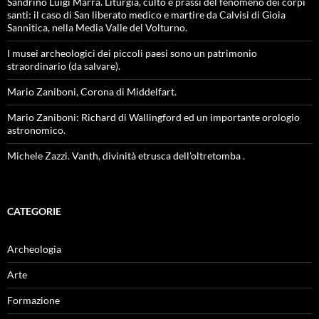
Sandrino Luigi Marra. Liturgia, culto e prassi del fenomeno dei corpi
santi: il caso di San liberato medico e martire da Calvisi di Gioia
Sannitica, nella Media Valle del Volturno.
I musei archeologici dei piccoli paesi sono un patrimonio
straordinario (da salvare).
Mario Zaniboni, Corona di Middelfart.
Mario Zaniboni: Richard di Wallingford ed un importante orologio
astronomico.
Michele Zazzi. Vanth, divinità etrusca dell’oltretomba .
CATEGORIE
Archeologia
Arte
Formazione